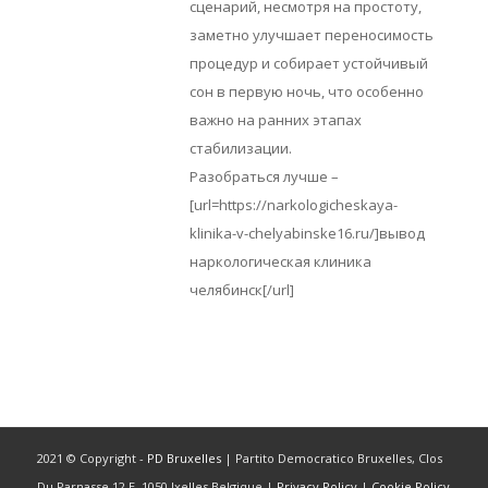
сценарий, несмотря на простоту,
заметно улучшает переносимость
процедур и собирает устойчивый
сон в первую ночь, что особенно
важно на ранних этапах
стабилизации.
Разобраться лучше –
[url=https://narkologicheskaya-
klinika-v-chelyabinske16.ru/]вывод
наркологическая клиника
челябинск[/url]
2021 © Copyright -
PD Bruxelles
| Partito Democratico Bruxelles, Clos
Du Parnasse 12 E, 1050 Ixelles Belgique |
Privacy Policy
|
Cookie Policy