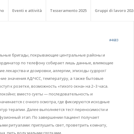
mo
Eventi e attività
Tesseramento 2025
Gruppi di lavoro 202
#4683
ильные бригады, покрывающие центральные районы и
ординатор по телефону собирает лишь данные, влияющие
ие лекарства и дозировки, аллергии, эпизоды судорог/
ние значения АД/ЧСС, температуру, а также бытовые
ступ к розетке, возможность «тихого окна» на 2–3 часа.
покойно; вместо суеты — последовательность и
начинается с очного осмотра, где фиксируются исходные
нтур терапии. Далее выполняется тест переносимости и
фузионный этап. По завершении пациент получает
ыми ритуалами: приглушить свет, проветрить комнату,
сна, пить воду малыми глотками.