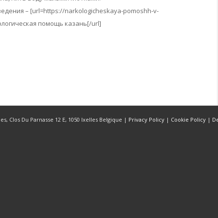
ения – [url=https://narkologicheskaya-pomoshh-v-
ологическая помощь казань[/url]
s, Clos Du Parnasse 12 E, 1050 Ixelles Belgique |
Privacy Policy
|
Cookie Policy
|
D