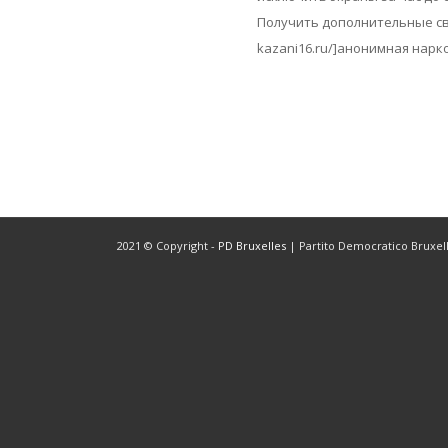
Получить дополнительные свед
kazani16.ru/]анонимная нарк
2021 © Copyright -
PD Bruxelles
| Partito Democratico Bruxelle