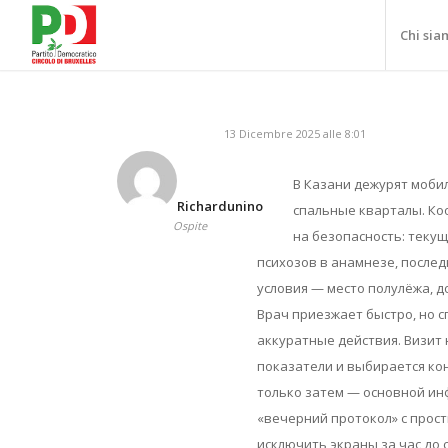
Chi sia
13 Dicembre 2025 alle 8:01
В Казани дежурят моб
Richardunino
спальные кварталы. Ко
Ospite
на безопасность: текущ
психозов в анамнезе, послед
условия — место полулёжа, до
Врач приезжает быстро, но с
аккуратные действия. Визит 
показатели и выбирается ко
только затем — основной ин
«вечерний протокол» с прост
исключить экраны за час до 