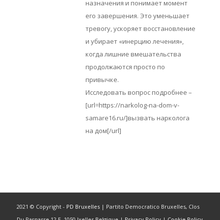
назначения и понимает момент
его завершения. Это уменьшает
тревогу, ускоряет восстановление
и убирает «инерцию лечения»,
когда лишние вмешательства
продолжаются просто по
привычке.
Исследовать вопрос подробнее –
[url=https://narkolog-na-dom-v-
samare16.ru/]вызвать нарколога
на дом[/url]
2021 © Copyright -
PD Bruxelles
| Partito Democratico Bruxelles, Clos
Du Parnasse 12 E, 1050 Ixelles Belgique |
Privacy Policy
|
Cookie Policy