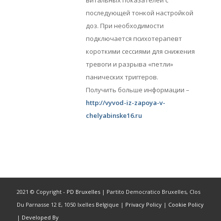
витальных показателей с
последующей тонкой настройкой
доз. При необходимости
подключается психотерапевт
короткими сессиями для снижения
тревоги и разрыва «петли»
панических триггеров.
Получить больше информации –
http://vyvod-iz-zapoya-v-
chelyabinske16.ru
2021 © Copyright -
PD Bruxelles
| Partito Democratico Bruxelles, Clos
Du Parnasse 12 E, 1050 Ixelles Belgique |
Privacy Policy
|
Cookie Policy
|
Developed By