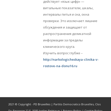
действует «язык цифр» —
витальные показатели, шкалы,
интервалы питья и сна, окна
проверки. Это исключает лишние
обсуждения и защищает от
распространения деликатной
информации за пределы
клинического круга.
Изучить вопрос глубже –
http://narkologicheskaya-clinika-v-
rostove-na-donu16.ru
2021 © Copyright -
PD Bruxelles
| Partito Democratico Bruxelles, Clos
Du Parnasse 12 E, 1050 Ixelles Belgique |
Privacy Policy
|
Cookie Policy