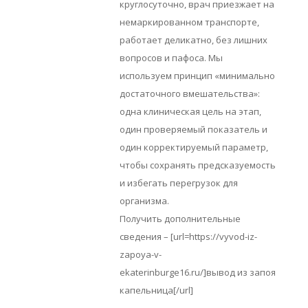
круглосуточно, врач приезжает на
немаркированном транспорте,
работает деликатно, без лишних
вопросов и пафоса. Мы
используем принцип «минимально
достаточного вмешательства»:
одна клиническая цель на этап,
один проверяемый показатель и
один корректируемый параметр,
чтобы сохранять предсказуемость
и избегать перегрузок для
организма.
Получить дополнительные
сведения – [url=https://vyvod-iz-
zapoya-v-
ekaterinburge16.ru/]вывод из запоя
капельница[/url]