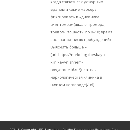
когда связаться с дежурным
врачом и какие маркеры
фиксировать в «дневнике
симптомов» (шкалы тремора,
тревоги, тошноты по 0–10; время
засыпания; число пробуждений).
Выяснить больше –
[url=https://narkologicheskaya-
klinika-v-nizhnem-
novgorode16.ru/]платная
наркологическая клиника в
нижнем новгороде[/url]
2021 © Copyright -
PD Bruxelles
| Partito Democratico Bruxelles, Clos