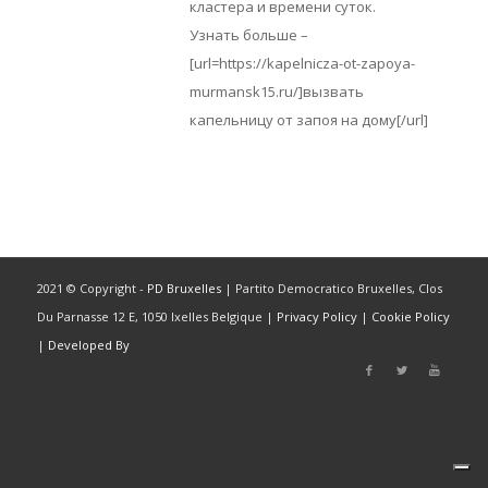
кластера и времени суток.
Узнать больше –
[url=https://kapelnicza-ot-zapoya-
murmansk15.ru/]вызвать
капельницу от запоя на дому[/url]
2021 © Copyright -
PD Bruxelles
| Partito Democratico Bruxelles, Clos
Du Parnasse 12 E, 1050 Ixelles Belgique |
Privacy Policy
|
Cookie Policy
|
Developed By