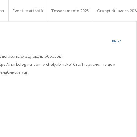
mo
Eventi e attività
Tesseramento 2025
Gruppi di lavoro 202
#4877
редставить следующим образом:
tps://narkolog-na-dom-v-chelyabinske16.ru/]нарколог на дом
елябинске[/url]