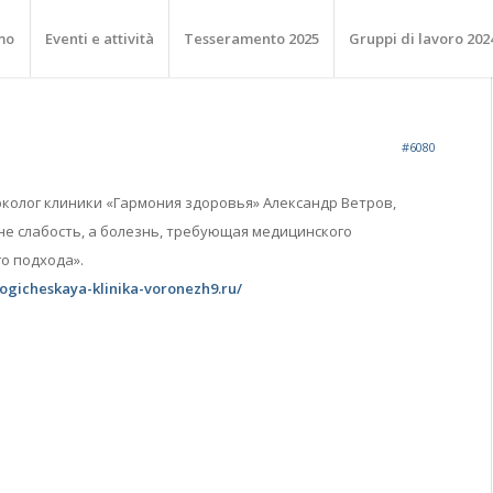
mo
Eventi e attività
Tesseramento 2025
Gruppi di lavoro 202
#6080
колог клиники «Гармония здоровья» Александр Ветров,
не слабость, а болезнь, требующая медицинского
о подхода».
logicheskaya-klinika-voronezh9.ru/