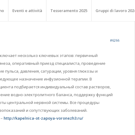
mo
Eventi e attività
Tesseramento 2025
Gruppi di lavoro 202
#6266
включает несколько ключевых этапов: первичный
неза, оперативный приезд специалиста, проведение
е пульса, давления, сатурации, уровня глюкозы и
ледующее назначение инфузионной терапии. В
ациента подбирается индивидуальный состав растворов,
ение водно-электролитного баланса, поддержку функций
ты центральной нервной системы. Все процедуры
вопоказаний и сопутствующих заболеваний.
 –
http://kapelnica-ot-zapoya-voronezh3.ru/