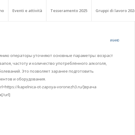
mo
Eventi e attività
Tesseramento 2025
Gruppi di lavoro 202
#6440
линию операторы уточняют основные параметры: возраст
запоя, частоту и количество употреблённого алкоголя,
болеваний. Это позволяет заранее подготовить
ентов и оборудования.
l=https://kapelnica-ot-zapoya-voronezh3.ru/]врача
[/url]