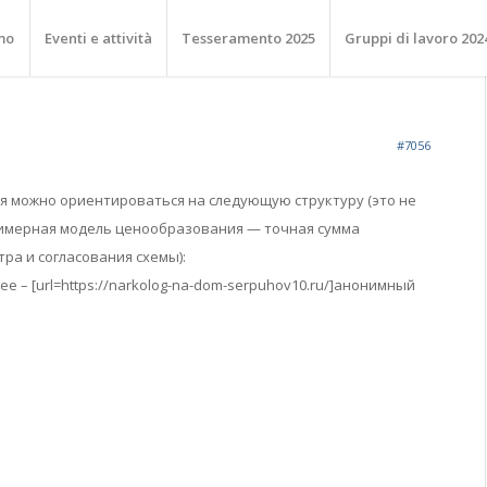
mo
Eventi e attività
Tesseramento 2025
Gruppi di lavoro 202
#7056
я можно ориентироваться на следующую структуру (это не
римерная модель ценообразования — точная сумма
тра и согласования схемы):
е – [url=https://narkolog-na-dom-serpuhov10.ru/]анонимный