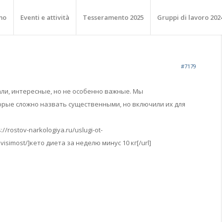
mo
Eventi e attività
Tesseramento 2025
Gruppi di lavoro 202
#7179
ли, интересные, но не особенно важные. Мы
орые сложно назвать существенными, но включили их для
//rostov-narkologiya.ru/uslugi-ot-
isimost/]кето диета за неделю минус 10 кг[/url]