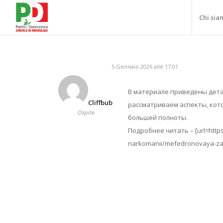
Chi sia
5 Gennaio 2026 alle 17:01
В материале приведены дета
Cliffbub
рассматриваем аспекты, кот
Ospite
большей полноты.
Подробнее читать – [url=https:
narkomanii/mefedronovaya-zav