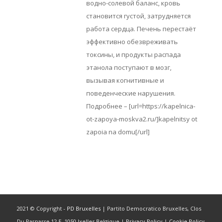
водно-солевой баланс, кровь
становится густой, затрудняется
работа сердца. Печень перестаёт
эффективно обезвреживать
токсины, и продукты распада
этанола поступают в мозг,
вызывая когнитивные и
поведенческие нарушения.
Подробнее – [url=https://kapelnica-
ot-zapoya-moskva2.ru/]kapelnitsy ot
zapoia na domu[/url]
2021 © Copyright -
PD Bruxelles
| Partito Democratico Bruxelles, Clos
Du Parnasse 12 E, 1050 Ixelles Belgique |
Privacy Policy
|
Cookie Policy