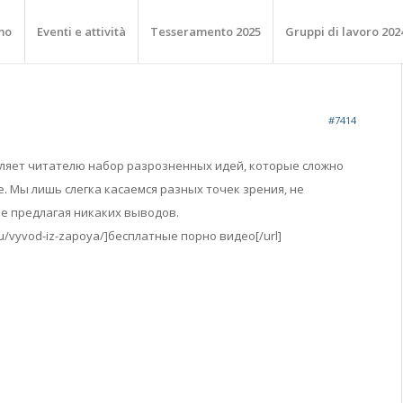
mo
Eventi e attività
Tesseramento 2025
Gruppi di lavoro 202
#7414
ляет читателю набор разрозненных идей, которые сложно
. Мы лишь слегка касаемся разных точек зрения, не
 не предлагая никаких выводов.
.ru/vyvod-iz-zapoya/]бесплатные порно видео[/url]