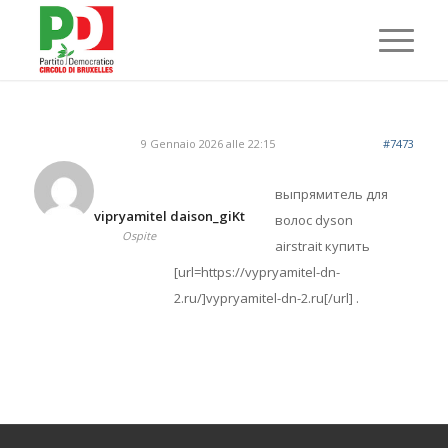
9 Gennaio 2026 alle 22:15
#7473
выпрямитель для
vipryamitel daison_giKt
волос dyson
Ospite
airstrait купить
[url=https://vypryamitel-dn-
2.ru/]vypryamitel-dn-2.ru[/url] .