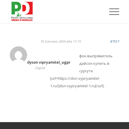
10 Gennaio 2026 alle 11:13
#7517
фен выпрямитель
dyson vipryamitel_ugpr
дайсон купить в
Ospite
сургуте
[url=https://dsn-vypryamitel-
1.ru/]dsn-vypryamitel-1.ru[/url] .