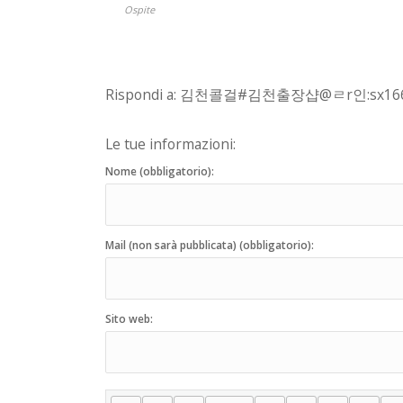
Ospite
Rispondi a: 김천콜걸#김천출장샵@ㄹr인:sx
Le tue informazioni:
Nome (obbligatorio):
Mail (non sarà pubblicata) (obbligatorio):
Sito web: