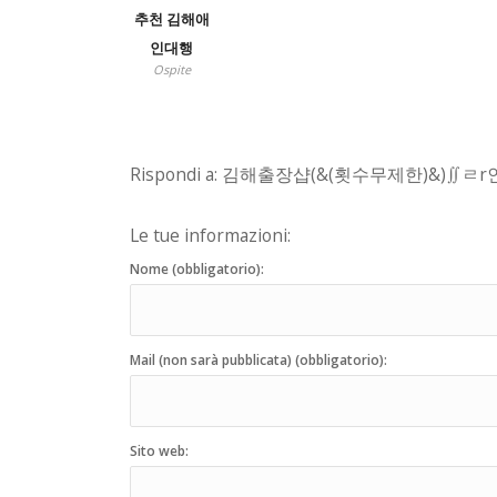
추천 김해애
인대행
Ospite
Rispondi a: 김해출장샵(&(횟수무제한)&)∬ㄹ
Le tue informazioni:
Nome (obbligatorio):
Mail (non sarà pubblicata) (obbligatorio):
Sito web: