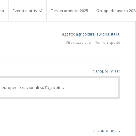
mo
Eventi e attività
Tesseramento 2025
Gruppi di lavoro 202
Taggato:
agricoltura; europa; italia.
Visualizzazione 4 filoni di risposte
#1834
RISPONDI
e europee e nazionali sull’agricotura.
#1837
RISPONDI